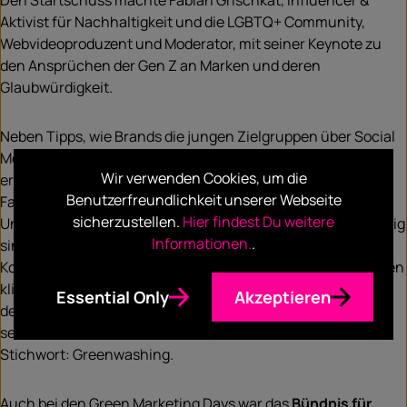
Den Startschuss machte Fabian Grischkat, Influencer &
Aktivist für Nachhaltigkeit und die LGBTQ+ Community,
Webvideoproduzent und Moderator, mit seiner Keynote zu
den Ansprüchen der Gen Z an Marken und deren
Glaubwürdigkeit.
Neben Tipps, wie Brands die jungen Zielgruppen über Social
Media mit etwa kurzem humoristischen Video-Content
Wir verwenden Cookies, um die
erreichen können, präsentierte er verschiedene Influencer
Benutzerfreundlichkeit unserer Webseite
Fails. Außerdem verriet er, wie er selbst Kooperationen mit
sicherzustellen.
Hier findest Du weitere
Unternehmen angeht und welche Kriterien ihm dabei wichtig
Informationen.
.
sind: Ehrlichkeit steht dabei an oberster Stelle, gefolgt von
Kommunikation auf Augenhöhe. Unternehmen, die von ihren
klimafeindlichen Aktivitäten mit öffentlichen Aktionen, wie
Essential Only
Akzeptieren
dem Pflanzen von Bäumen, ablenken wollen, begehen aus
seiner Sicht nichts weiter als modernen Ablasshandel.
Stichwort: Greenwashing.
Auch bei den Green Marketing Days war das
Bündnis für