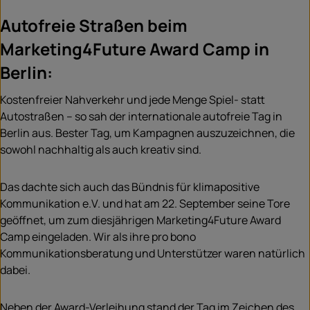
Autofreie Straßen beim
Marketing4Future Award Camp in
Berlin:
Kostenfreier Nahverkehr und jede Menge Spiel- statt
Autostraßen – so sah der internationale autofreie Tag in
Berlin aus. Bester Tag, um Kampagnen auszuzeichnen, die
sowohl nachhaltig als auch kreativ sind.
Das dachte sich auch das Bündnis für klimapositive
Kommunikation e.V. und hat am 22. September seine Tore
geöffnet, um zum diesjährigen Marketing4Future Award
Camp eingeladen. Wir als ihre pro bono
Kommunikationsberatung und Unterstützer waren natürlich
dabei.
Neben der Award-Verleihung stand der Tag im Zeichen des