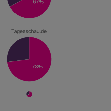
67%
Tagesschau.de
27%
73%
33%