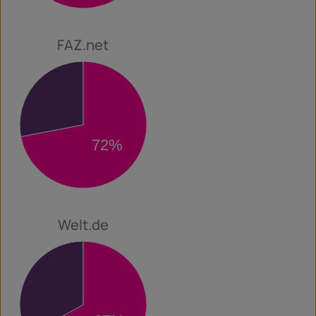
FAZ.net
28%
72%
Welt.de
33%