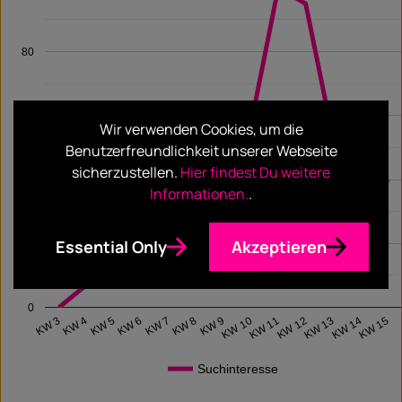
80
60
Wir verwenden Cookies, um die
Benutzerfreundlichkeit unserer Webseite
sicherzustellen.
Hier findest Du weitere
40
Informationen.
.
Essential Only
Akzeptieren
20
0
KW 6
KW 4
KW 15
KW 13
KW 11
KW 9
KW 7
KW 5
KW 3
KW 14
KW 12
KW 10
KW 8
Suchinteresse