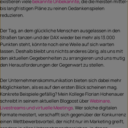
existieren viele
bekannte Unbekannte
, die die meisten mittel-
bis langfristigen Pläne zu reinen Gedankenspielen
reduzieren.
Der Tag, an dem glückliche Menschen ausgelassen in den
Straßen tanzen und der DAX wieder bei mehr als 13.000
Punkten steht, könnte noch eine Weile auf sich warten
lassen. Deshalb bleibt uns nichts anderes übrig, als uns mit
den aktuellen Gegebenheiten zu arrangieren und uns mutig
den Herausforderungen der Gegenwart zu stellen.
Der Unternehmenskommunikation bieten sich dabei mehr
Möglichkeiten, als es auf den ersten Blick scheinen mag.
Konkrete Beispiele gefällig? Mein Kollege Florian Hohenauer
schreibt in seinem aktuellen Blogpost über
Webinare,
Livestreams und virtuelle Meetings
. Wer solche digitalen
Formate meistert, verschafft sich gegenüber der Konkurrenz
einen Wettbewerbsvorteil, der nicht nur im Marketing greift,