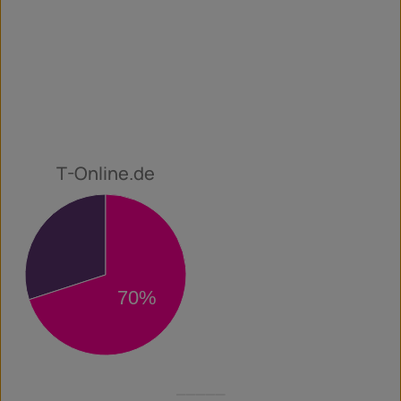
T-Online.de
30%
70%
_____