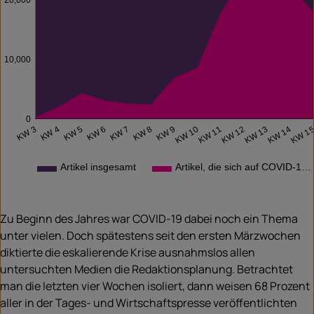
10,000
0
KW 5
KW 8
KW 11
KW 14
KW 3
KW 6
KW 9
KW 12
KW 1
KW 4
KW 7
KW 10
KW 13
Artikel insgesamt
Artikel, die sich auf COVID-1…
Zu Beginn des Jahres war COVID-19 dabei noch ein Thema
unter vielen. Doch spätestens seit den ersten Märzwochen
diktierte die eskalierende Krise ausnahmslos allen
untersuchten Medien die Redaktionsplanung. Betrachtet
man die letzten vier Wochen isoliert, dann weisen 68 Prozent
aller in der Tages- und Wirtschaftspresse veröffentlichten