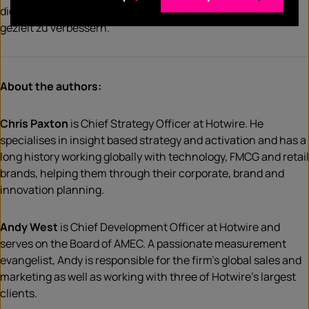
die es uns ermöglichen, unsere Prozesse und Kampagnen
gezielt zu verbessern.
About the authors:
Chris Paxton
is Chief Strategy Officer at Hotwire. He
specialises in insight based strategy and activation and has a
long history working globally with technology, FMCG and retail
brands, helping them through their corporate, brand and
innovation planning.
Andy West
is Chief Development Officer at Hotwire and
serves on the Board of AMEC. A passionate measurement
evangelist, Andy is responsible for the firm’s global sales and
marketing as well as working with three of Hotwire’s largest
clients.