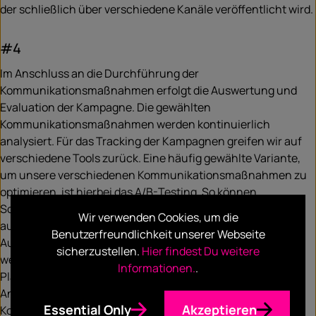
der schließlich über verschiedene Kanäle veröffentlicht wird.
#4
Im Anschluss an die Durchführung der
Kommunikationsmaßnahmen erfolgt die Auswertung und
Evaluation der Kampagne. Die gewählten
Kommunikationsmaßnahmen werden kontinuierlich
analysiert. Für das Tracking der Kampagnen greifen wir auf
verschiedene Tools zurück. Eine häufig gewählte Variante,
um unsere verschiedenen Kommunikationsmaßnahmen zu
optimieren, ist hierbei das A/B-Testing. So können
Schwachstellen in der Kampagne kontinuierlich
Wir verwenden Cookies, um die
ausgebessert werden. Wichtig hierbei ist ein offener
Benutzerfreundlichkeit unserer Webseite
Austausch mit den Kunden. Die gewonnen Erkenntnisse
sicherzustellen.
Hier findest Du weitere
werden nicht nur für aktuelle, sondern auch für zukünftige
Informationen.
.
Planungsprozesse genutzt. Nur durch diese Evaluation und
Analyse des Erfolgs der gewählten
Essential Only
Akzeptieren
Kommunikationsmaßnahmen gewinnen wir Informationen,