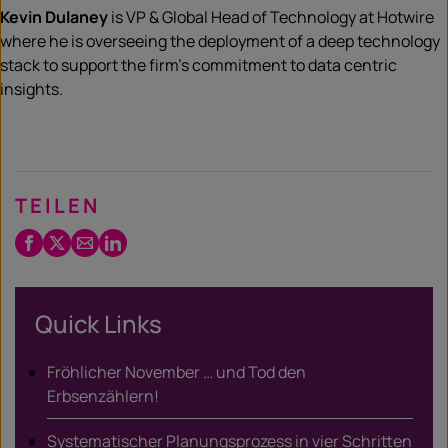
Kevin Dulaney
is VP & Global Head of Technology at Hotwire
where he is overseeing the deployment of a deep technology
stack to support the firm’s commitment to data centric
insights.
TEILEN
Facebook
Twitter
Email
LinkedIn
/
X
Quick Links
Fröhlicher November … und Tod den
Erbsenzählern!
Systematischer Planungsprozess in vier Schritten