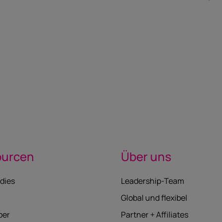
ourcen
Über uns
dies
Leadership-Team
Global und flexibel
per
Partner + Affiliates