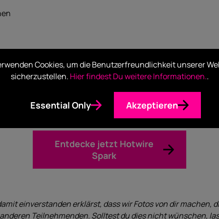
hen
s zu Spark
erwenden Cookies, um die Benutzerfreundlichkeit unserer We
sicherzustellen.
Hier findest Du weitere Informationen.
.
s Erinnerung. Bring gerne alle deine Fragen/Erfahrungen zum 
Essential Only
Akzeptieren
Entdecke jetzt Hotwire
Spark
amit einverstanden erklärst, dass wir Fotos von dir machen, di
anderen Teilnehmenden. Solltest du dies nicht wünschen, lass