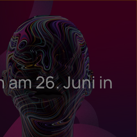
un
try
 am 26. Juni in