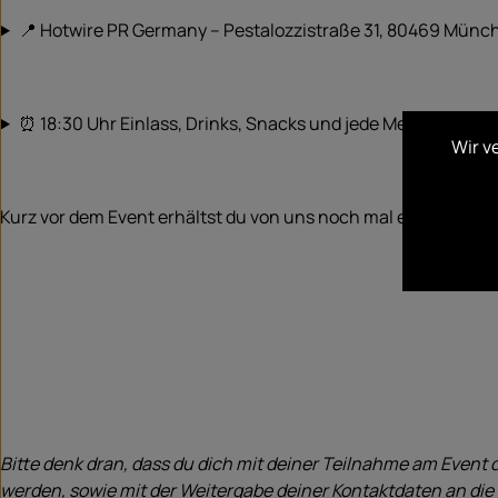
📍 Hotwire PR Germany – Pestalozzistraße 31, 80469 Münc
⏰ 18:30 Uhr Einlass, Drinks, Snacks und jede Menge Insight
Wir v
Kurz vor dem Event erhältst du von uns noch mal eine Mail al
Bitte denk dran, dass du dich mit deiner Teilnahme am Event d
werden, sowie mit der Weitergabe deiner Kontaktdaten an die 