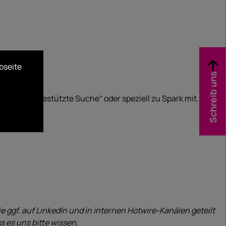
bseite
Schreib uns
Thema „KI-gestützte Suche“ oder speziell zu Spark mit.
e ggf. auf LinkedIn und in internen Hotwire-Kanälen geteilt
 es uns bitte wissen.