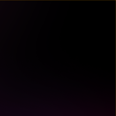
un
try