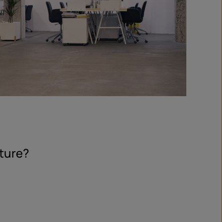
uture?