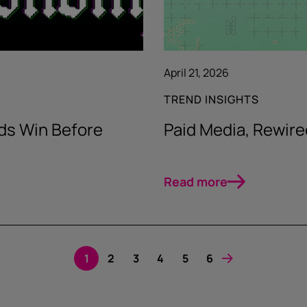
April 21, 2026
TREND INSIGHTS
ds Win Before
Paid Media, Rewire
Read more
1
2
3
4
5
6