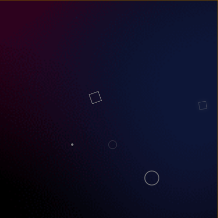
un
try